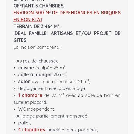
OFFRANT 5 CHAMBRES,
ENVIRON 300 M² DE DEPENDANCES EN BRIQUES
EN BON ETAT
.
TERRAIN DE 3 464 M².
IDEAL FAMILLE, ARTISANS ET/OU PROJET DE
GITES.
La maison comprend :
-
Au rez-de-chaussée
:
cuisine
équipée 25 m²,
salle à manger
20 m²,
salon
avec cheminée insert 21 m²,
dégagement avec accès étage,
1 chambre
de 23 m² avec sa salle de bain en
suite et placard,
WC indépendant.
-
A l'étage partiellement mansardé
:
palier,
4 chambres
jumelées deux par deux,