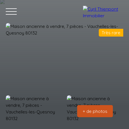
Très rare
Accueil
Acheter
Louer
Vendre
Contact
Blog
Estimation
+ de photos