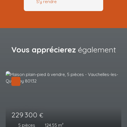
S'y rendre
Vous apprécierez
également
229 300
€
5
pièces
124.55
m²