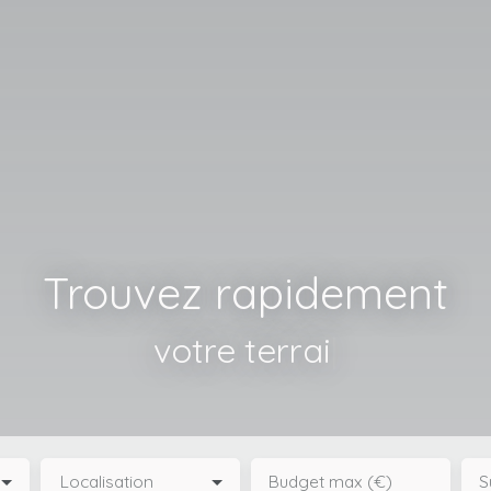
Trouvez rapidement
votre terrain
|
Localisation
Budget max (€)
S