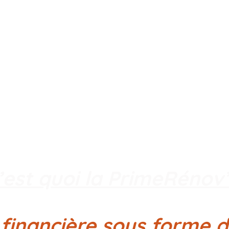
’est quoi la PrimeRénov’
 financière sous forme d