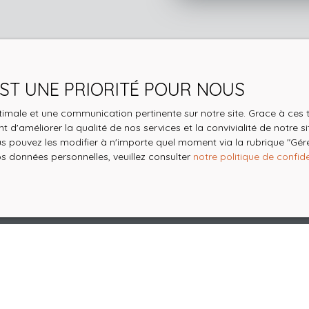
 EST UNE PRIORITÉ POUR NOUS
optimale et une communication pertinente sur notre site. Grace à c
 d'améliorer la qualité de nos services et la convivialité de notre s
 pouvez les modifier à n'importe quel moment via la rubrique ″Gérer
os données personnelles, veuillez consulter
notre politique de confide
Les différentes primes :
MaPrimeRenov' Bleu (Ménage aux ressources très modestes)
MaPrimeRenov' Jaune (ménage aux ressources modestes)
MaPrimeRenov' Violet (ménage aux ressources intermédiaires)
MaPrimeRenov' Rose (Ménage aux ressources supérieures)