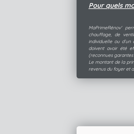
Pour quels mo
MaPrimeRénov' perme
chauffage, de venti
individuelle ou d’un
doivent avoir été e
(reconnues garantes 
Le montant de la prime
revenus du foyer et d