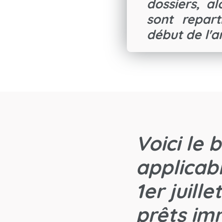
dossiers, al
sont repart
début de l'a
Voici le 
applicab
1er juill
prêts imm