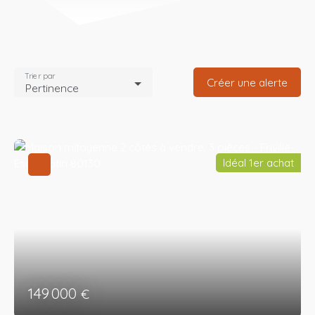
Trier par
Créer une alerte
Pertinence
Idéal 1er achat
149 000
€