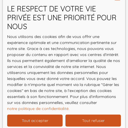
LE RESPECT DE VOTRE VIE
Pièces min
PRIVÉE EST UNE PRIORITÉ POUR
J'accepte le traitement de mes données
NOUS
personnelles conformément au RGPD. Si vous ne
souhaitez pas faire l'objet de prospection
Nous utilisons des cookies afin de vous offrir une
commerciale par voie téléphonique, vous pouvez
expérience optimale et une communication pertinente sur
notre site. Grace à ces technologies, nous pouvons vous
vous inscrire gratuitement sur la liste d'opposition
proposer du contenu en rapport avec vos centres d'intérêt.
au démarchage téléphonique, prévu par l'article
Ils nous permettent également d'améliorer la qualité de nos
L223-1 du code de la consommation, sur le site
services et la convivialité de notre site internet. Nous
Internet www.bloctel.gouv.fr ou par courrier
utiliserons uniquement les données personnelles pour
adressé à :
lesquelles vous avez donné votre accord. Vous pouvez les
modifier à n'importe quel moment via la rubrique ″Gérer les
Société Worldline, Service Bloctel, CS 61311, 41013
cookies″ en bas de notre site, à l'exception des cookies
BLOIS CEDEX.
essentiels à son fonctionnement. Pour plus d'informations
sur vos données personnelles, veuillez consulter
Pour en savoir plus sur le traitement de vos
notre politique de confidentialité
.
données personnelles, veuillez consulter notre
Tout accepter
Tout refuser
politique de confidentialité
.