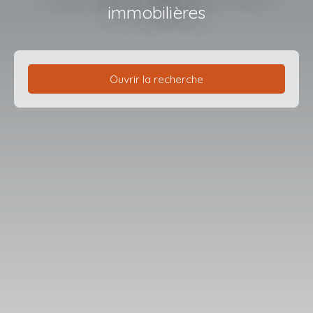
immobilières
Ouvrir la recherche
Type d'offre
Vente
Type de bien
Maison
Localisation
Friville-Escarbotin (80130)
Budget max (€)
Surface min (m²)