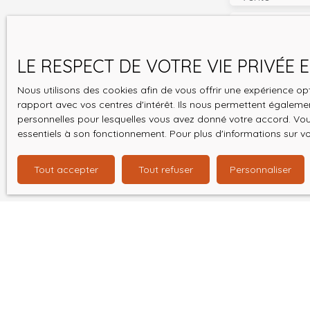
Budget max (
LE RESPECT DE VOTRE VIE PRIVÉE
J'accepte 
souhaitez 
Nous utilisons des cookies afin de vous offrir une expérience 
pouvez vou
rapport avec vos centres d'intérêt. Ils nous permettent également
prévu par l
personnelles pour lesquelles vous avez donné votre accord. Vous
www.bloctel
essentiels à son fonctionnement. Pour plus d'informations sur v
Société Wor
Tout accepter
Tout refuser
Personnaliser
Pour en sav
politique d