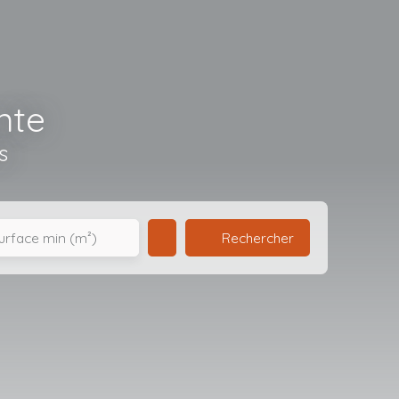
nte
s
Rechercher
urface min (m²)