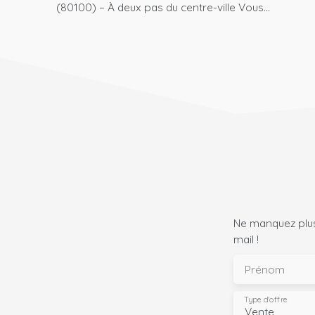
(80100) – À deux pas du centre-ville Vous
recherchez un espace sécurisé, pour stationner
votre véhicule ou bénéficier d'un espace de
stockage supplémentaire ? Découvrez ce garage
fermé d'environ 22 m², idéalement situé dans une
rue calme et peu passante, à proximité
immédiate des commerces et commodités du
centre-ville. ✅ Garage fermé ✅ Environnement
calme ✅ Accès pratique et emplacement
recherché ✅ Idéal pour stationnement ou
stockage 📞 Une opportunité à ne pas manquer !
Contactez dès maintenant votre agence CYRIL
THIENPONT IMMOBILIER au 03. 75. 06. 97. 95 ou au
06. 49. 33. 87. 21 pour plus d'informations ou
Ne manquez plus
organiser une visite. À très bientôt !
mail !
Prénom
Type d'offre
Vente