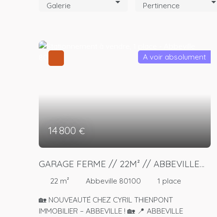
Galerie
Pertinence
A voir absolument
14 800
€
GARAGE FERME // 22M² // ABBEVILLE
// PROXIMITE DU CENTRE VILLE
22
m²
Abbeville 80100
1
place
🏡 NOUVEAUTÉ CHEZ CYRIL THIENPONT
IMMOBILIER – ABBEVILLE ! 🏡 📍 ABBEVILLE