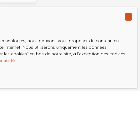
GPD. Si vous ne
ique, vous
es technologies, nous pouvons vous proposer du contenu en
 téléphonique,
ite internet. Nous utiliserons uniquement les données
 les cookies″ en bas de notre site, à l'exception des cookies
ntialité
.
z consulter notre