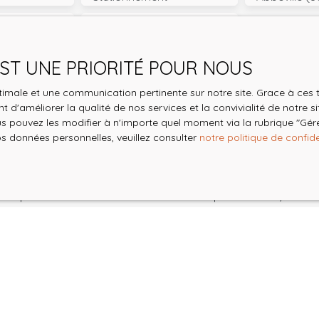
€)
Surface min (m²)
 EST UNE PRIORITÉ POUR NOUS
le traitement de mes données personnelles conformément au R
pas faire l'objet de prospection commerciale par voie téléphon
optimale et une communication pertinente sur notre site. Grace à c
s inscrire gratuitement sur la liste d'opposition au démarchage
 d'améliorer la qualité de nos services et la convivialité de notre s
'article L223-1 du code de la consommation, sur le site Internet
 pouvez les modifier à n'importe quel moment via la rubrique ″Gérer
.gouv.fr ou par courrier adressé à :
os données personnelles, veuillez consulter
notre politique de confide
ldline, Service Bloctel, CS 61311, 41013 BLOIS CEDEX.
oir plus sur le traitement de vos données personnelles, veuille
e confidentialité
.
Recevoir des annonces