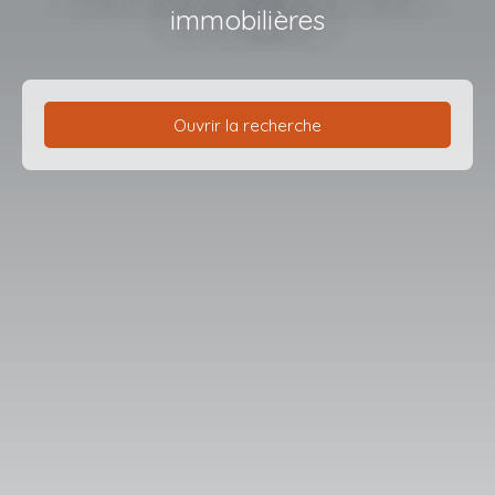
immobilières
Ouvrir la recherche
Type d'offre
Vente
Type de bien
Maison
Localisation
Dargnies (80570)
Budget max (€)
Surface min (m²)