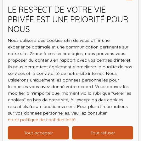
LE RESPECT DE VOTRE VIE
Pièces min
PRIVÉE EST UNE PRIORITÉ POUR
J'accepte le traitement de mes données
NOUS
personnelles conformément au RGPD. Si vous ne
souhaitez pas faire l'objet de prospection
Nous utilisons des cookies afin de vous offrir une
commerciale par voie téléphonique, vous pouvez
expérience optimale et une communication pertinente sur
notre site. Grace à ces technologies, nous pouvons vous
vous inscrire gratuitement sur la liste d'opposition
proposer du contenu en rapport avec vos centres d'intérêt.
au démarchage téléphonique, prévu par l'article
Ils nous permettent également d'améliorer la qualité de nos
L223-1 du code de la consommation, sur le site
services et la convivialité de notre site internet. Nous
Internet www.bloctel.gouv.fr ou par courrier
utiliserons uniquement les données personnelles pour
adressé à :
lesquelles vous avez donné votre accord. Vous pouvez les
modifier à n'importe quel moment via la rubrique ″Gérer les
Société Worldline, Service Bloctel, CS 61311, 41013
cookies″ en bas de notre site, à l'exception des cookies
BLOIS CEDEX.
essentiels à son fonctionnement. Pour plus d'informations
sur vos données personnelles, veuillez consulter
Pour en savoir plus sur le traitement de vos
notre politique de confidentialité
.
données personnelles, veuillez consulter notre
Tout accepter
Tout refuser
politique de confidentialité
.