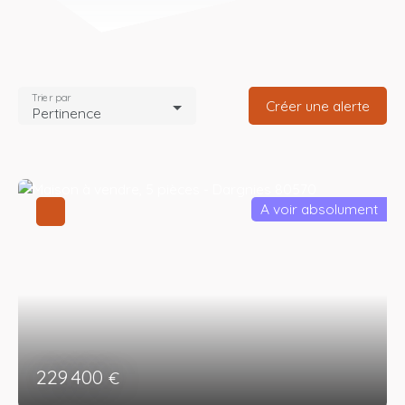
Trier par
Créer une alerte
Pertinence
A voir absolument
229 400
€