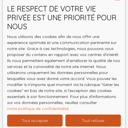
LE RESPECT DE VOTRE VIE
Pièces min
PRIVÉE EST UNE PRIORITÉ POUR
J'accepte le traitement de mes données
NOUS
personnelles conformément au RGPD. Si vous ne
souhaitez pas faire l'objet de prospection
Nous utilisons des cookies afin de vous offrir une
commerciale par voie téléphonique, vous pouvez
expérience optimale et une communication pertinente sur
notre site. Grace à ces technologies, nous pouvons vous
vous inscrire gratuitement sur la liste d'opposition
proposer du contenu en rapport avec vos centres d'intérêt.
au démarchage téléphonique, prévu par l'article
Ils nous permettent également d'améliorer la qualité de nos
L223-1 du code de la consommation, sur le site
services et la convivialité de notre site internet. Nous
Internet www.bloctel.gouv.fr ou par courrier
utiliserons uniquement les données personnelles pour
adressé à :
lesquelles vous avez donné votre accord. Vous pouvez les
modifier à n'importe quel moment via la rubrique ″Gérer les
Société Worldline, Service Bloctel, CS 61311, 41013
cookies″ en bas de notre site, à l'exception des cookies
BLOIS CEDEX.
essentiels à son fonctionnement. Pour plus d'informations
sur vos données personnelles, veuillez consulter
Pour en savoir plus sur le traitement de vos
notre politique de confidentialité
.
données personnelles, veuillez consulter notre
Tout accepter
Tout refuser
politique de confidentialité
.