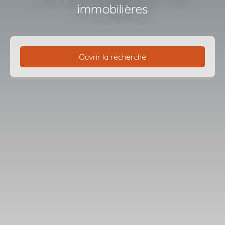
immobilières
Ouvrir la recherche
Type d'offre
Vente
Type de bien
Maison
Localisation
Bellancourt (80132)
Budget max (€)
Surface min (m²)