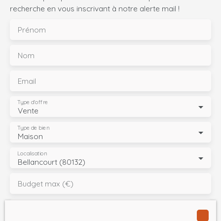
s'élève à 652 €. Le tout est construit sur un terrain clos
recherche en vous inscrivant à notre alerte mail !
d'une superficie totale d'environ 365 m².
Prénom
Nom
Email
Type d'offre
Vente
Type de bien
Maison
Localisation
Bellancourt (80132)
Budget max (€)
Surface min (m²)