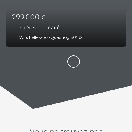
299 000
€
7
pièces
167
m²
Vauchelles-les-Quesnoy 80132
Vous ne trouvez pas