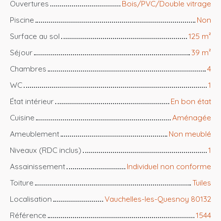
Ouvertures
Bois/PVC/Double vitrage
Piscine
Non
Surface au sol
125
m²
Séjour
39
m²
Chambres
4
WC
1
État intérieur
En bon état
Cuisine
Aménagée
Ameublement
Non meublé
Niveaux (RDC inclus)
1
Assainissement
Individuel non conforme
Toiture
Tuiles
Localisation
Vauchelles-les-Quesnoy 80132
Référence
1544