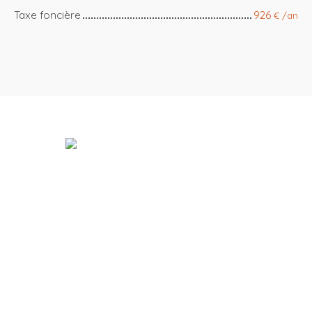
Taxe foncière
926
€ /an