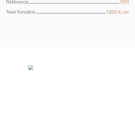
Référence
1551
Taxe foncière
1 200
€ /an