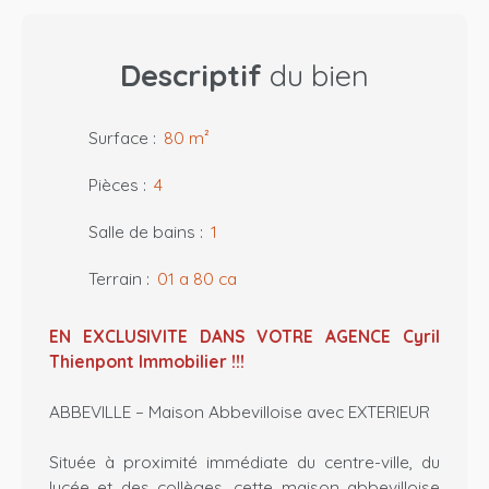
Descriptif
du bien
Surface
:
80
m²
Pièces
:
4
Salle de bains
:
1
Terrain
:
01 a 80 ca
EN EXCLUSIVITE DANS VOTRE AGENCE Cyril
Thienpont Immobilier !!!
ABBEVILLE – Maison Abbevilloise avec EXTERIEUR
Située à proximité immédiate du centre-ville, du
lycée et des collèges, cette maison abbevilloise