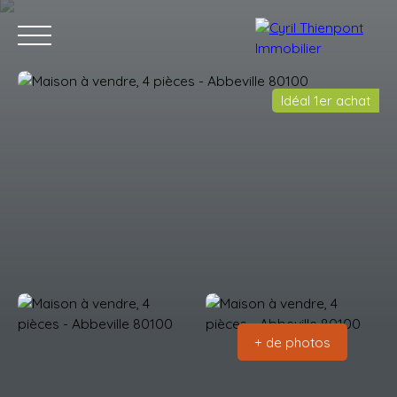
Idéal 1er achat
Accueil
Acheter
Louer
Vendre
Contact
Blog
Estimation
+ de photos