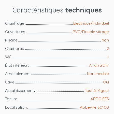
Caractéristiques
techniques
Chauffage
Electrique/Individuel
Ouvertures
PVC/Double vitrage
Piscine
Non
Chambres
2
WC
1
État intérieur
A rafraîchir
Ameublement
Non meublé
Cave
Oui
Assainissement
Tout à l'égout
Toiture
ARDOISES
Localisation
Abbeville 80100