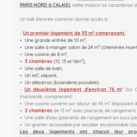
PARIS NORD à CALAIS)
, cette maison se caractérise d
Un hall d'entrée commun donne accès à :
-
Un
premier logement de 93 m² comprenant:
Une grande entrée de 10 m²,
Une salle à manger salon de 24 m² (cheminée insert
Une cuisine de 8 m²,
3 chambres
(13, 13 et 16m²),
Une salle de bain,
Un WC séparé,
Un débarras (buanderie possible).
-
Un deuxième logement d'environ 76 m²
(loi C
mansardé, comprenant:
Une cuisine ouverte sur séjour de 45 m² disposant d
2 chambres
de 13 m² avec placards de rangement 
Une salle d'eau (placards de rangement en sous p
Un grenier accessible par escalier escamotable (
Les deux logements ont chacun leur pro