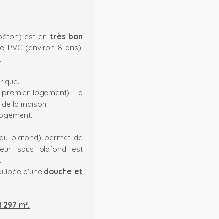
béton) est en
très bon
ge PVC (environ 8 ans),
.
trique.
 premier logement). La
 de la maison.
logement.
 au plafond) permet de
eur sous plafond est
.
équipée d'une
douche et
1 297 m².