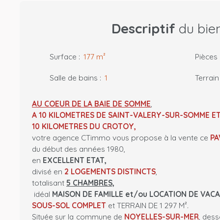
Descriptif
du bie
Surface
:
177
m²
Pièces
Salle de bains
:
1
Terrain
AU COEUR DE LA BAIE DE SOMME
,
A 10 KILOMETRES DE SAINT-VALERY-SUR-SOMME E
10 KILOMETRES DU CROTOY,
votre agence CTimmo vous propose à la vente ce
PA
du début des années 1980,
en
EXCELLENT ETAT,
divisé en
2 LOGEMENTS DISTINCTS
,
totalisant
5 CHAMBRES,
idéal
MAISON DE FAMILLE et/ou LOCATION DE VAC
SOUS-SOL COMPLET
et TERRAIN DE 1 297 M².
Située sur la commune de
NOYELLES-SUR-MER
, dess