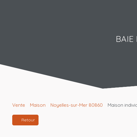
BAIE
Vente
Maison
Noyelles-sur-Mer 80860
Maison indivi
Retour