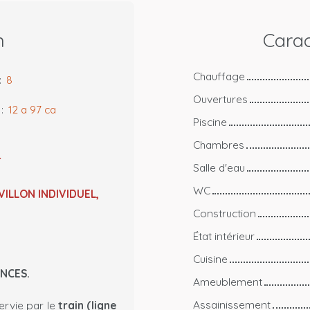
n
Carac
Chauffage
:
8
Ouvertures
:
12 a 97 ca
Piscine
Chambres
T
Salle d'eau
WC
VILLON INDIVIDUEL,
Construction
État intérieur
Cuisine
ANCES.
Ameublement
Assainissement
ervie par le
train (ligne