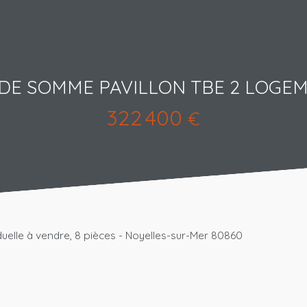
 DE SOMME PAVILLON TBE 2 LOGE
322 400
€
duelle à vendre, 8 pièces - Noyelles-sur-Mer 80860