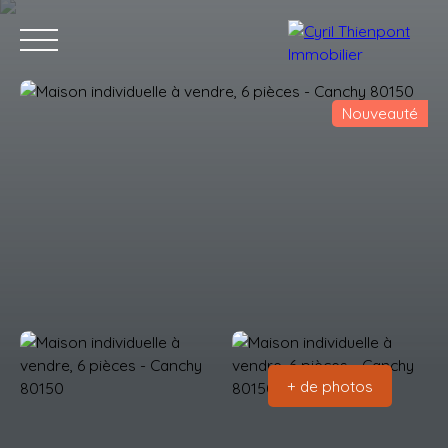
Nouveauté
Accueil
Acheter
Louer
Vendre
Contact
Blog
Estimation
+ de photos