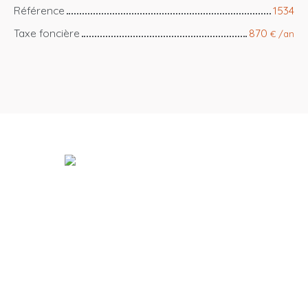
Référence
1534
Taxe foncière
870
€ /an