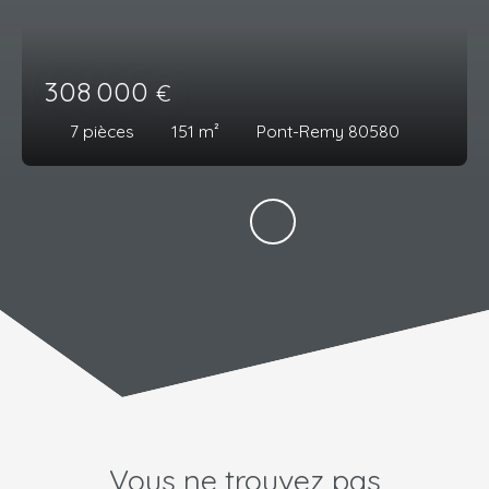
308 000
€
7
pièces
151
m²
Pont-Remy 80580
Vous ne trouvez pas