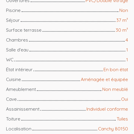
Ouvertures
PVC/Double vitrage
Piscine
Non
Séjour
37
m²
Surface terrasse
30
m²
Chambres
4
Salle d'eau
1
WC
1
État intérieur
En bon état
Cuisine
Aménagée et équipée
Ameublement
Non meublé
Cave
Oui
Assainissement
Individuel conforme
Toiture
Tuiles
Localisation
Canchy 80150