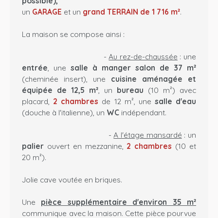
possible),
un
GARAGE
et un
grand TERRAIN de 1 716 m²
.
La maison se compose ainsi :
-
Au rez-de-chaussée
: une
entrée
, une
salle à manger salon de 37 m²
(cheminée insert), une
cuisine aménagée et
équipée de 12,5 m²
, un
bureau
(10 m²) avec
placard,
2 chambres
de 12 m², une
salle d'eau
(douche à l'italienne), un
WC
indépendant.
-
A l'étage mansardé
: un
palier
ouvert en mezzanine,
2 chambres
(10 et
20 m²).
Jolie cave voutée en briques.
Une
pièce supplémentaire
d'environ 35 m²
communique avec la maison. Cette pièce pourvue