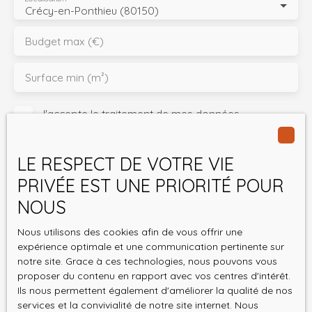
Crécy-en-Ponthieu (80150)
Budget max (€)
Surface min (m²)
J'accepte le traitement de mes données
personnelles conformément au RGPD. Si vous ne
souhaitez pas faire l'objet de prospection
LE RESPECT DE VOTRE VIE
commerciale par voie téléphonique, vous pouvez
vous inscrire gratuitement sur la liste d'opposition
PRIVÉE EST UNE PRIORITÉ POUR
au démarchage téléphonique, prévu par l'article
NOUS
L223-1 du code de la consommation, sur le site
Internet www.bloctel.gouv.fr ou par courrier
Nous utilisons des cookies afin de vous offrir une
adressé à :
expérience optimale et une communication pertinente sur
notre site. Grace à ces technologies, nous pouvons vous
Société Worldline, Service Bloctel, CS 61311, 41013
proposer du contenu en rapport avec vos centres d'intérêt.
BLOIS CEDEX.
Ils nous permettent également d'améliorer la qualité de nos
services et la convivialité de notre site internet. Nous