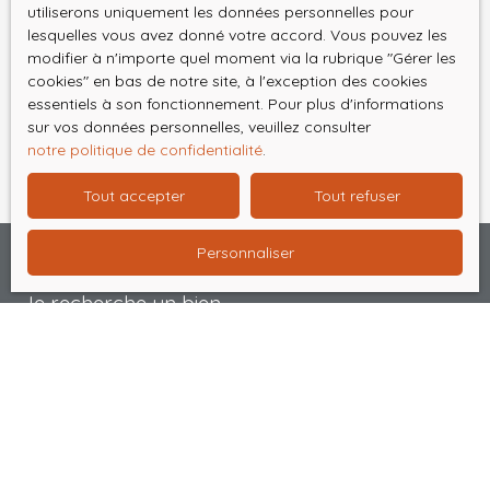
utiliserons uniquement les données personnelles pour
Pour en savoir plus sur le traitement de vos
lesquelles vous avez donné votre accord. Vous pouvez les
données personnelles, veuillez consulter notre
modifier à n'importe quel moment via la rubrique ″Gérer les
politique de confidentialité
.
cookies″ en bas de notre site, à l'exception des cookies
essentiels à son fonctionnement. Pour plus d'informations
sur vos données personnelles, veuillez consulter
Recevoir des annonces
notre politique de confidentialité
.
Tout accepter
Tout refuser
Personnaliser
Je recherche un bien
Vente maison Abbeville (80100)
Vente appartement Abbeville (80100)
Vente maison Gamaches (80220)
Vente maison Chépy (80210)