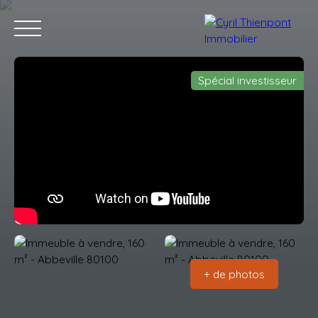
Spécial investisseur
Accueil
Acheter
Louer
Vendre
Contact
Blog
Estimation
+ de photos