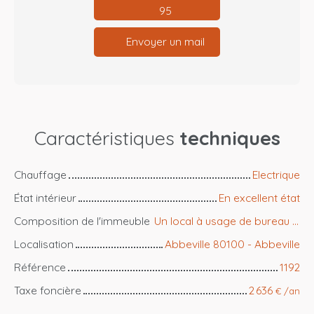
95
Envoyer un mail
Caractéristiques
techniques
Chauffage
Electrique
État intérieur
En excellent état
Composition de l'immeuble
Un local à usage de bureau au rez de chaussée et un appartement F3 en duplex au premier
Localisation
Abbeville 80100 - Abbeville
Référence
1192
Taxe foncière
2 636
€ /an