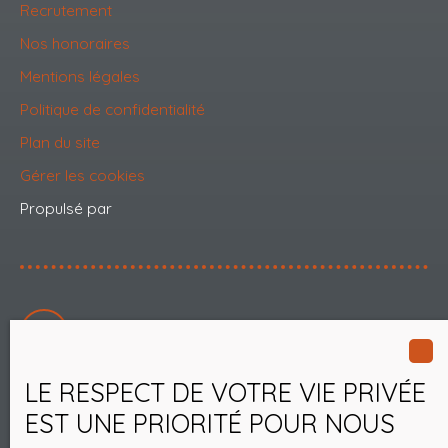
Recrutement
Nos honoraires
Mentions légales
Politique de confidentialité
Plan du site
Gérer les cookies
Propulsé par
+33 3 75 06 97 95
LE RESPECT DE VOTRE VIE PRIVÉE
208 Chaussee d'Hocquet
EST UNE PRIORITÉ POUR NOUS
80100 Abbeville